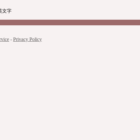
個英文字
rvice
-
Privacy Policy